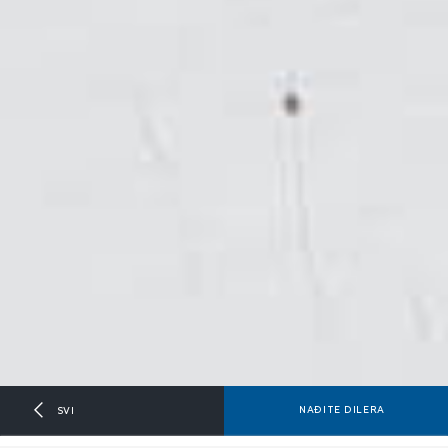
NAĐITE DILERA
SVI